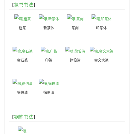
【
篆书书法
】
粗篆
新篆体
篆刻
印篆体
金石篆
印篆
徐伯清
金文大篆
徐伯清
徐伯清
【
钢笔书法
】