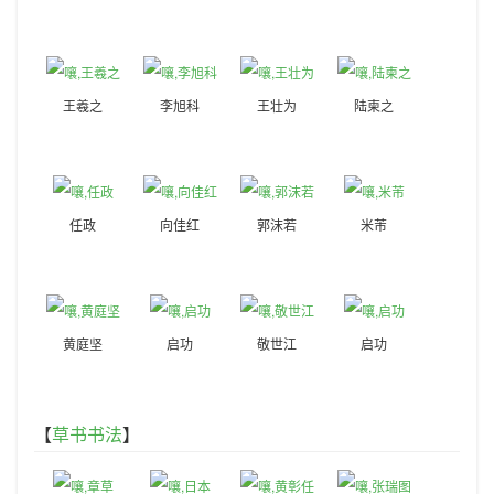
王羲之
李旭科
王壮为
陆柬之
任政
向佳红
郭沫若
米芾
黄庭坚
启功
敬世江
启功
【
草书书法
】