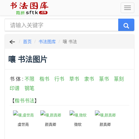
首页
书法图库
嚷 书法
嚷 书法图片
书 体 :
不限
楷书
行书
草书
隶书
篆书
篆刻
印谱
钢笔
【
楷书书法
】
虞世南
颜真卿
微软
颜真卿