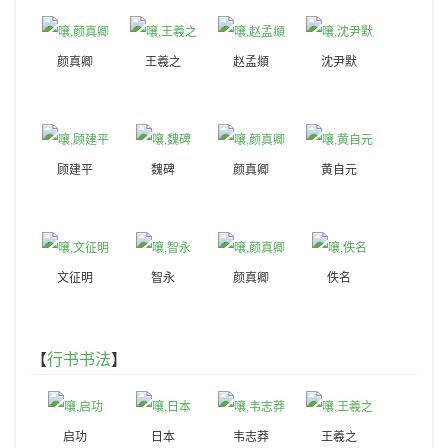
颜真卿
王羲之
赵孟頫
沈尹默
顾建平
魏碑
颜真卿
黄自元
文征明
智永
颜真卿
佚名
【
行书书法
】
启功
日本
韦志莽
王羲之