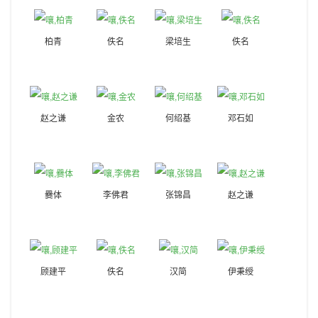
柏青
佚名
梁培生
佚名
赵之谦
金农
何绍基
邓石如
爨体
李佛君
张锦昌
赵之谦
顾建平
佚名
汉简
伊秉绶