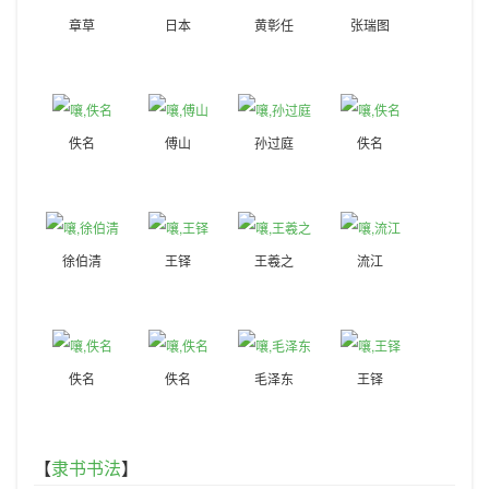
章草
日本
黄彰任
张瑞图
佚名
傅山
孙过庭
佚名
徐伯清
王铎
王羲之
流江
佚名
佚名
毛泽东
王铎
【
隶书书法
】