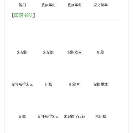
篆刻
篆刻字典
篆刻字典
说文解字
【
印谱书法
】
朱屺瞻
朱屺瞻
屺瞻欢喜
屺瞻
屺怀所得宋元
屺瞻
屺瞻写
屺瞻墨戏
以来经籍善本
屺瞻
屺怀所得宋元
朱屺瞻字起哉
朱屺瞻
以来经籍善本