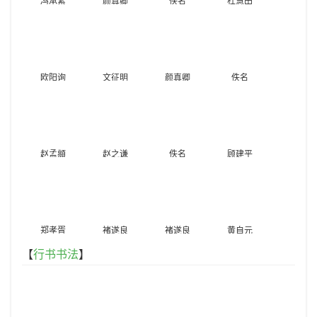
冯承素
颜真卿
佚名
杜慧田
欧阳询
文征明
颜真卿
佚名
赵孟頫
赵之谦
佚名
顾建平
郑孝胥
褚遂良
褚遂良
黄自元
【
行书书法
】