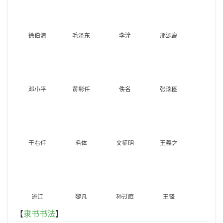
徐伯清
毛泽东
李洤
邢源高
邓小平
黄彰任
佚名
张瑞图
于右任
毛体
文征明
王羲之
流江
黎凡
孙过庭
王铎
【
隶书书法
】