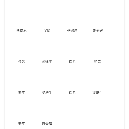
李佛君
汉简
张锦昌
曹全碑
佚名
顾建平
佚名
柏青
裴平
梁培生
佚名
梁培生
裴平
曹全碑