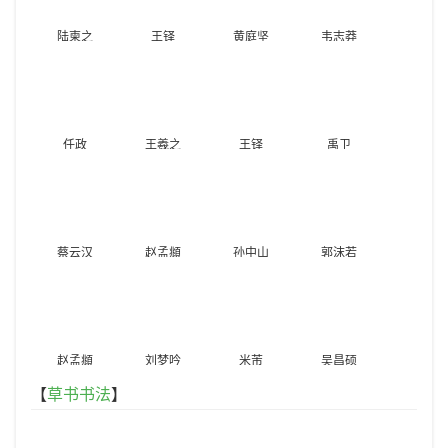
陆柬之
王铎
黄庭坚
韦志莽
任政
王羲之
王铎
禹卫
蔡云汉
赵孟頫
孙中山
郭沫若
赵孟頫
刘梦吟
米芾
吴昌硕
【
草书书法
】