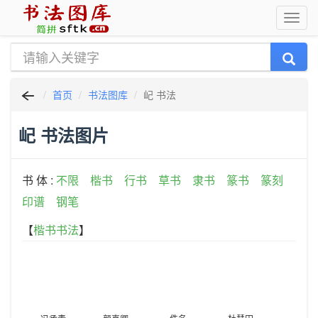
首页
书法图库
屺 书法
屺 书法图片
书 体 :
不限
楷书
行书
草书
隶书
篆书
篆刻
印谱
钢笔
【
楷书书法
】