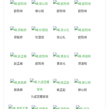
欧阳询
柳公权
欧阳询
欧阳询
郑板桥
杜慧田
张公礼
欧阳询
赵孟頫
欧阳询
黄自元
郑道昭
颜真卿
姚孟起
柳公权
九成宫醴泉铭