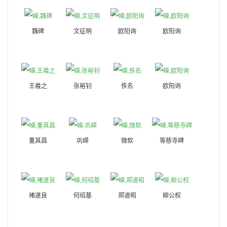
魏碑
文征明
欧阳询
欧阳询
王羲之
张裕钊
佚名
欧阳询
董其昌
巩嵘
微软
等慈寺碑
褚遂良
何绍基
郑道昭
柳公权