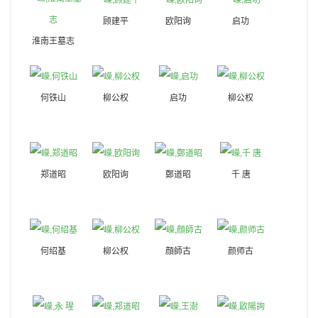
顾建平
欧阳询
启功
淮南王墓志
何铁山
柳公权
启功
柳公权
郑道昭
欧阳询
鄭道昭
千 唐
何绍基
柳公权
顔師古
颜师古