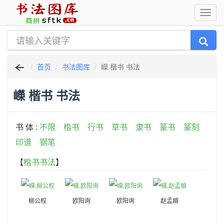
首页
书法图库
嶸 楷书 书法
嶸 楷书 书法
书 体 :
不限
楷书
行书
草书
隶书
篆书
篆刻
印谱
钢笔
【
楷书书法
】
柳公权
欧阳询
欧阳询
赵孟頫