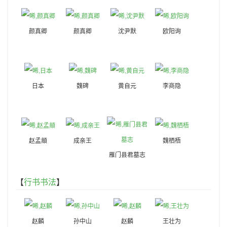
颜真卿
颜真卿
沈尹默
欧阳询
日本
魏碑
黄自元
李商隐
赵孟頫
成亲王
魏栖梧
雁门县君墓志
【
行书书法
】
赵麟
孙中山
赵麟
王壮为