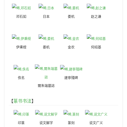
邓石如
日本
娄机
赵之谦
伊秉绶
娄机
金农
何绍基
佚名
建寧殘碑
爾朱端墓誌
【
篆书书法
】
印篆
说文解字
篆刻
说文广义