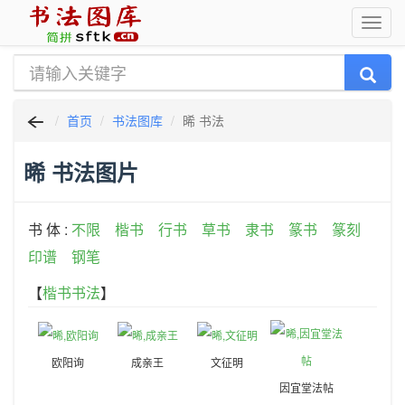
首页
书法图库
晞 书法
晞 书法图片
书 体 :
不限
楷书
行书
草书
隶书
篆书
篆刻
印谱
钢笔
【
楷书书法
】
欧阳询
成亲王
文征明
因宜堂法帖