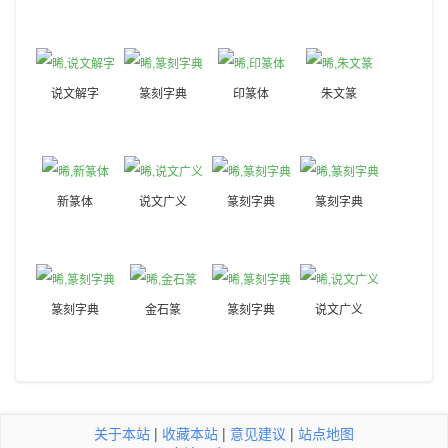
说文解字
篆刻字典
印篆体
朱文篆
新篆体
说文广义
篆刻字典
篆刻字典
篆刻字典
金石篆
篆刻字典
说文广义
关于本站
|
收藏本站
|
意见建议
|
站点地图