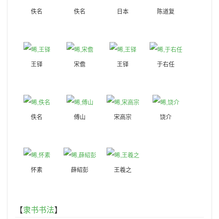
佚名
佚名
日本
陈道复
王铎
宋儋
王铎
于右任
佚名
傅山
宋高宗
饶介
怀素
薛紹彭
王羲之
【
隶书书法
】