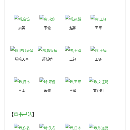
启笛
宋儋
赵麟
王铎
嵯峨天皇
郑板桥
王铎
王铎
日本
宋儋
王铎
文征明
【
草书书法
】