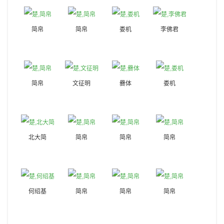
简帛
简帛
娄机
李佛君
简帛
文征明
爨体
娄机
北大简
简帛
简帛
简帛
何绍基
简帛
简帛
简帛