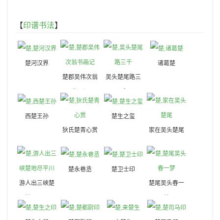
【
印谱书法
】
楚河汉界
诸葛楚
楚郡吴伟次翁
吴头楚尾路三
书画记
千
西楚王孙
楚生之玺
狄氏楚青心赏
家在吴头楚尾
楚永巷丞
楚卫士印
游人出三峡楚
楚尾吴头春一
地尽平川
梦