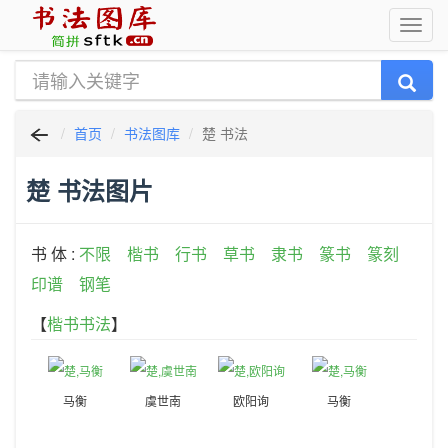
首页
书法图库
楚 书法
楚 书法图片
书 体 :
不限
楷书
行书
草书
隶书
篆书
篆刻
印谱
钢笔
【
楷书书法
】
马衡
虞世南
欧阳询
马衡