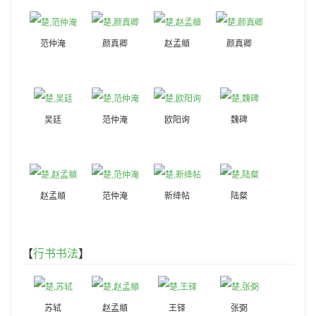
范仲淹
颜真卿
赵孟頫
颜真卿
吴廷
范仲淹
欧阳询
魏碑
赵孟頫
范仲淹
新绛帖
陆粲
【
行书书法
】
苏轼
赵孟頫
王铎
张弼