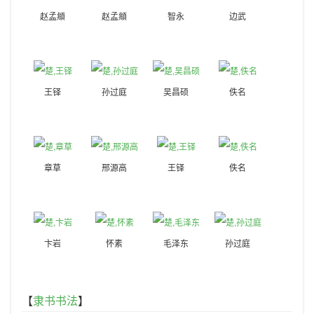
赵孟頫
赵孟頫
智永
边武
王铎
孙过庭
吴昌硕
佚名
章草
邢源高
王铎
佚名
卞岩
怀素
毛泽东
孙过庭
【
隶书书法
】