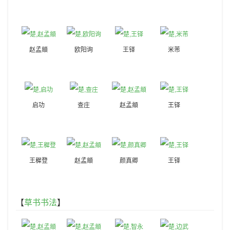
赵孟頫
欧阳询
王铎
米芾
启功
查庄
赵孟頫
王铎
王穉登
赵孟頫
颜真卿
王铎
【
草书书法
】