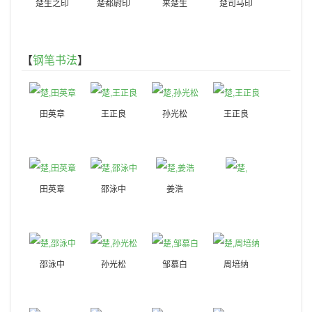
楚生之印
楚都尉印
来楚生
楚司马印
【
钢笔书法
】
田英章
王正良
孙光松
王正良
田英章
邵泳中
姜浩
邵泳中
孙光松
邹慕白
周培纳