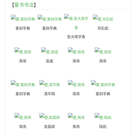
【
篆书书法
】
篆刻字典
篆刻字典
邓石如
安大简字表
简帛
巫咸
简帛
简帛
篆刻字典
清华简
简帛
篆刻字典
简帛
吴昌硕
简帛
陆机