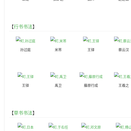
【
行书书法
】
孙过庭
米芾
王铎
蔡云汉
王铎
禹卫
藤原行成
王羲之
【
草书书法
】