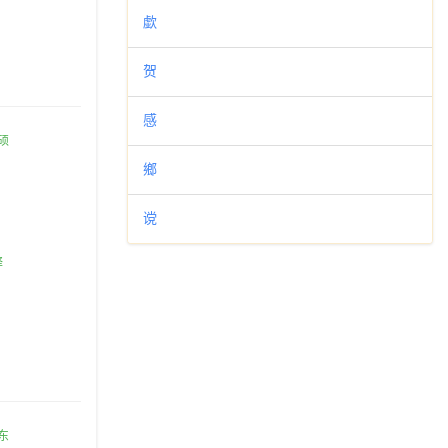
歔
贺
感
鄉
谠