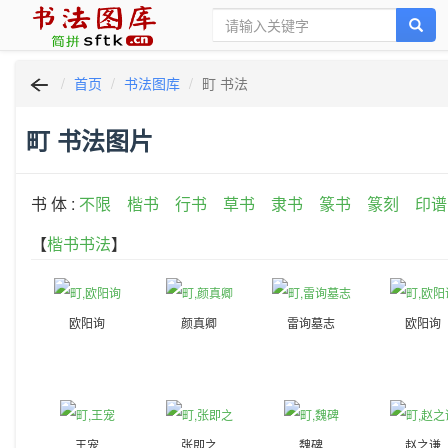
首页
书法图库
町 书法
町 书法图片
书 体 :
不限
楷书
行书
草书
隶书
篆书
篆刻
印谱
【
楷书书法
】
欧阳询
颜真卿
雷询墓志
欧阳询
王宠
张即之
魏碑
赵之谦