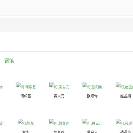
钢笔
何绍基
黄自元
欧阳询
赵孟頫
智永
颜真卿
黄自元
褚遂良