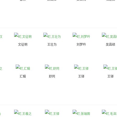
文征明
王壮为
刘梦吟
吴昌硕
汇辑
舒同
王铎
王铎