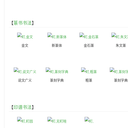
【
篆书书法
】
金文
新篆体
金石篆
朱文篆
说文广义
篆刻字典
粗篆
篆刻字典
【
印谱书法
】