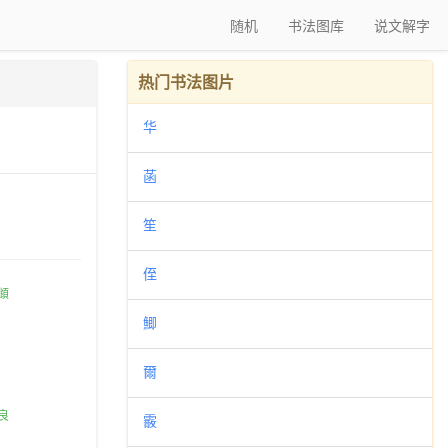
随机
书法图库
说文解字
热门书法图片
华
菡
笙
侄
鯽
爾
霰