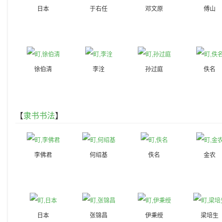
日本
于右任
邓文原
傅山
徐伯清
李洤
孙过庭
佚名
【
隶书书法
】
李佛君
何绍基
佚名
金农
日本
张锦昌
伊秉绶
梁培生