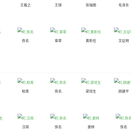
王羲之
王铎
张瑞图
毛泽东
佚名
章草
黄彰任
文征明
柏青
佚名
梁培生
顾建平
汉简
佚名
隶辨
佚名