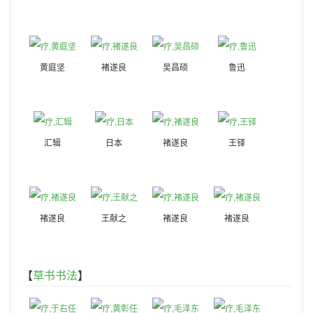
黄庭坚
褚遂良
吴昌硕
鲁迅
汇辑
日本
褚遂良
王铎
褚遂良
王献之
褚遂良
褚遂良
【
草书书法
】