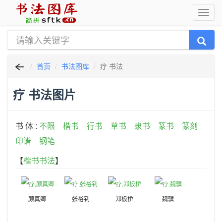
首页
书法图库
疗 书法
疗 书法图片
书 体 :
不限
楷书
行书
草书
隶书
篆书
篆刻
印谱
钢笔
【
楷书书法
】
颜真卿
张裕钊
郑板桥
魏骥