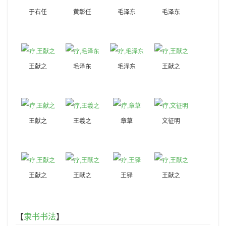
于右任
黄彰任
毛泽东
毛泽东
王献之
毛泽东
毛泽东
王献之
王献之
王羲之
章草
文征明
王献之
王献之
王铎
王献之
【
隶书书法
】