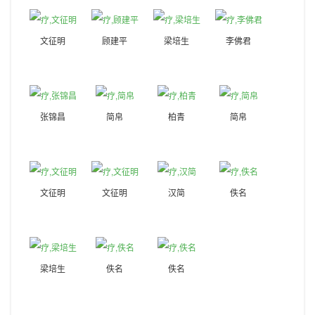
文征明
顾建平
梁培生
李佛君
张锦昌
简帛
柏青
简帛
文征明
文征明
汉简
佚名
梁培生
佚名
佚名