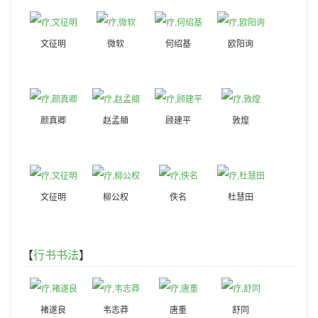
文征明
微软
何绍基
欧阳询
颜真卿
赵孟頫
顾建平
敦煌
文征明
柳公权
佚名
杜慧田
【
行书书法
】
褚遂良
韦志莽
唐重
舒同