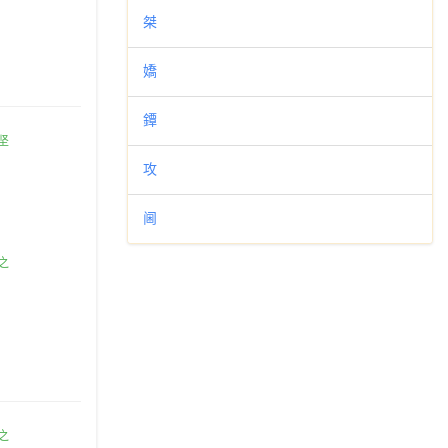
桀
嬌
鐔
攻
阃