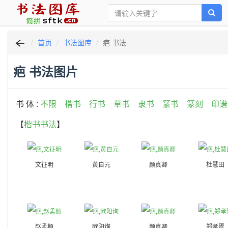
首页
书法图库
疤 书法
疤 书法图片
书 体 :
不限
楷书
行书
草书
隶书
篆书
篆刻
印谱
【
楷书书法
】
文征明
黄自元
颜真卿
杜慧田
赵孟頫
欧阳询
颜真卿
郑孝胥