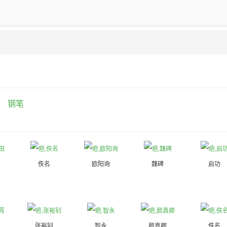
钢笔
佚名
欧阳询
魏碑
启功
张裕钊
智永
颜真卿
佚名