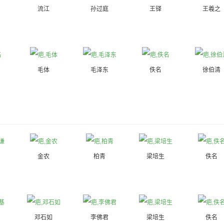
流江
孙过庭
王铎
王羲之
毛体
毛泽东
佚名
徐伯清
金农
柏青
梁培生
佚名
邓石如
李佛君
梁培生
佚名