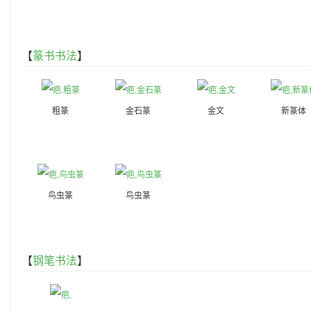
【
篆书书法
】
粗篆
金石篆
金文
新篆体
鸟虫篆
鸟虫篆
【
钢笔书法
】