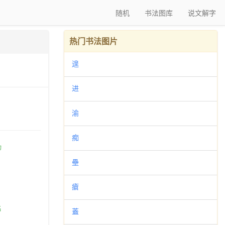
随机
书法图库
说文解字
热门书法图片
遑
进
渝
痴
壘
瘡
蓋