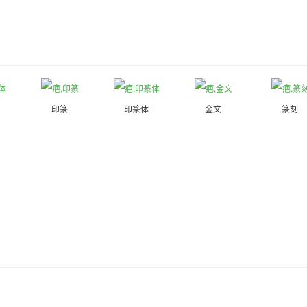
印篆
印篆体
金文
篆刻