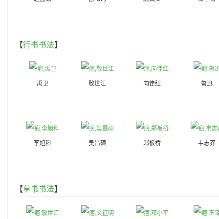
【
行书书法
】
禹卫
敬世江
向佳红
鲁迅
李旭科
吴昌硕
郑板桥
韦志莽
【
草书书法
】