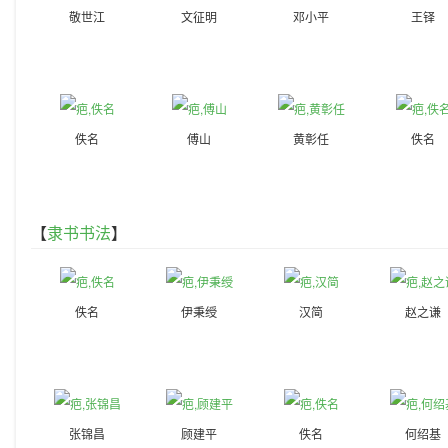
敬世江
文征明
邓小平
王铎
佚名
傅山
黄彰任
佚名
【
隶书书法
】
佚名
伊秉绶
汉简
赵之谦
张锦昌
顾建平
佚名
何绍基