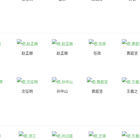
赵孟頫
赵孟頫
任政
黄庭坚
文征明
孙中山
黄庭坚
王羲之