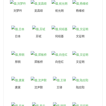
刘梦吟
吴昌硕
祝允明
杨维桢
日本
苏轼
何绍基
文征明
邢侗
郑板桥
向佳红
文征明
唐寅
沈尹默
王铎
陆应阳