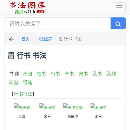
首页
书法图库
眉 行书 书法
眉 行书 书法
书 体 :
不限
楷书
行书
草书
隶书
篆书
篆刻
印谱
钢笔
【
行书书法
】
苏辙
米芾
黄庭坚
米芾