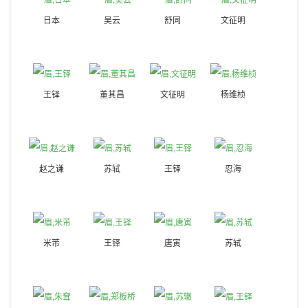
日本
吴云
舒同
文征明
王铎
董其昌
文征明
杨维桢
赵之谦
苏轼
王铎
忍海
米芾
王铎
唐寅
苏轼