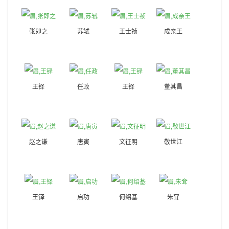
张即之
苏轼
王士祯
成亲王
王铎
任政
王铎
董其昌
赵之谦
唐寅
文征明
敬世江
王铎
启功
何绍基
朱耷