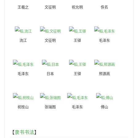
王羲之
文征明
祝允明
佚名
流江
文征明
王铎
毛泽东
毛泽东
日本
王铎
邢源高
祝枝山
张瑞图
毛泽东
傅山
【
隶书书法
】