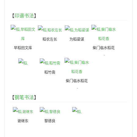
【
印谱书法
】
稻农左长
为稻粱谋
早稻田文库
柴门临水稻花
香
稻竹斋
柴门临水稻花
香
【
钢笔书法
】
谢继东
黎德良