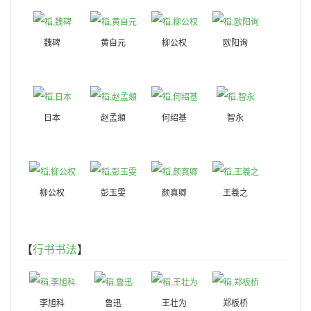
魏碑
黄自元
柳公权
欧阳询
日本
赵孟頫
何绍基
智永
柳公权
彭玉雯
颜真卿
王羲之
【
行书书法
】
李旭科
鲁迅
王壮为
郑板桥