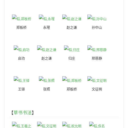
郑板桥
永瑆
赵之谦
孙中山
启功
赵之谦
归庄
邢慈静
王铎
张照
郑板桥
文征明
【
草书书法
】