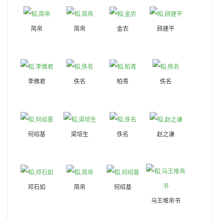
简帛
简帛
金农
顾建平
李佛君
佚名
柏青
佚名
何绍基
梁培生
佚名
赵之谦
邓石如
简帛
何绍基
马王堆帛书