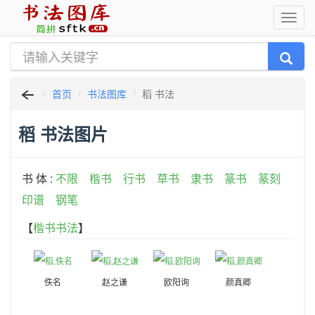
首页
书法图库
稻 书法
稻 书法图片
书 体 :
不限
楷书
行书
草书
隶书
篆书
篆刻
印谱
钢笔
【
楷书书法
】
佚名
赵之谦
欧阳询
颜真卿