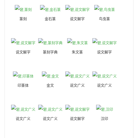
篆刻
金石篆
说文解字
鸟虫篆
说文解字
篆刻字典
朱文篆
说文解字
印篆体
金文
说文广义
说文广义
说文广义
说文广义
说文解字
汉印