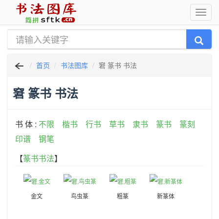
首页
书法图库
窘 篆书 书法
窘 篆书 书法
书 体 :
不限
楷书
行书
草书
隶书
篆书
篆刻
印谱
钢笔
【
篆书书法
】
金文
鸟虫篆
粗篆
新篆体