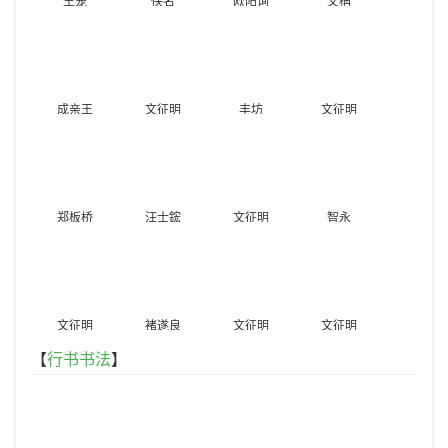
王宠
佚名
欧阳询
文柟
成亲王
文征明
丰坊
文征明
郑板桥
汪士鋐
文征明
智永
文征明
褚遂良
文征明
文征明
【
行书书法
】