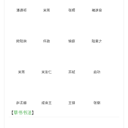
潘遵祁
米芾
张照
褚遂良
欧阳询
任政
愉庭
陆柬之
米芾
米友仁
苏轼
启功
赵孟頫
成亲王
王铎
张弼
【
草书书法
】