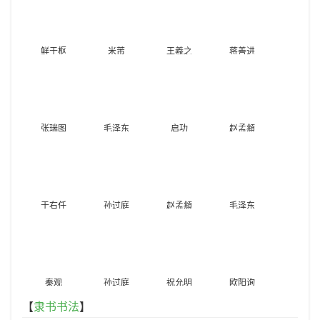
鲜于枢
米芾
王羲之
蒋善进
张瑞图
毛泽东
启功
赵孟頫
于右任
孙过庭
赵孟頫
毛泽东
秦观
孙过庭
祝允明
欧阳询
【
隶书书法
】