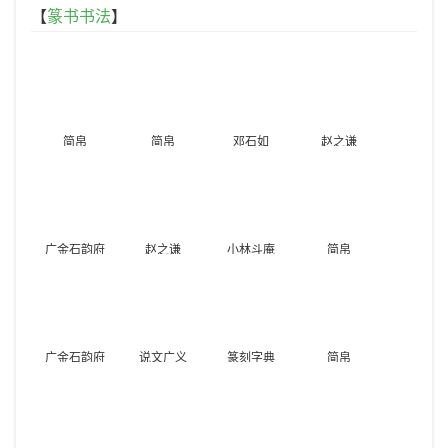
【
篆书书法
】
简帛
简帛
邓石如
赵之谦
广金石韵府
赵之谦
小林斗庵
简帛
广金石韵府
说文广义
篆刻字典
简帛