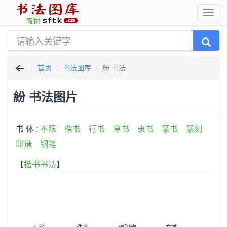
首页
书法图库
紛 书法
紛 书法图片
书 体 :
不限
楷书
行书
草书
隶书
篆书
篆刻
印谱
钢笔
【
楷书书法
】