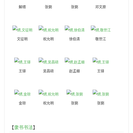
解缙
张弼
张弼
邓文原
文征明
祝允明
徐伯清
敬世江
王铎
吴昌硕
赵孟頫
王铎
金琮
祝允明
张弼
张弼
【
隶书书法
】