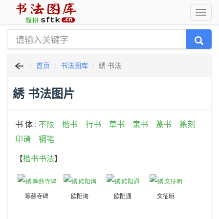
首页
书法图库
綉 书法
綉 书法图片
书 体 :
不限
楷书
行书
草书
隶书
篆书
篆刻
印谱
钢笔
【
楷书书法
】
等慈寺碑
欧阳询
欧阳通
文征明