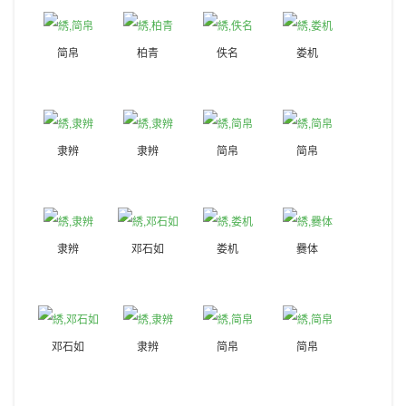
简帛
柏青
佚名
娄机
隶辨
隶辨
简帛
简帛
隶辨
邓石如
娄机
爨体
邓石如
隶辨
简帛
简帛