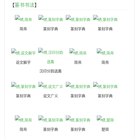
【
篆书书法
】
简帛
篆刻字典
篆刻字典
篆刻字典
说文解字
简帛
简帛
汉印分韵选集
篆刻字典
说文广义
篆刻字典
篆刻字典
简帛
篆刻字典
篆刻字典
楚简