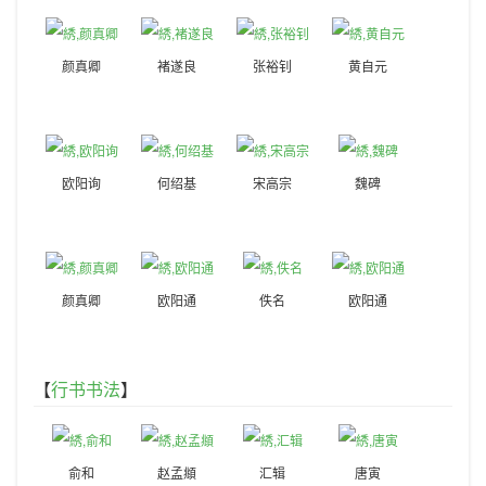
颜真卿
褚遂良
张裕钊
黄自元
欧阳询
何绍基
宋高宗
魏碑
颜真卿
欧阳通
佚名
欧阳通
【
行书书法
】
俞和
赵孟頫
汇辑
唐寅