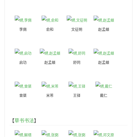
李倜
俞和
文征明
赵孟頫
启功
赵孟頫
舒同
赵孟頫
曾棨
米芾
王铎
戴仁
【
草书书法
】