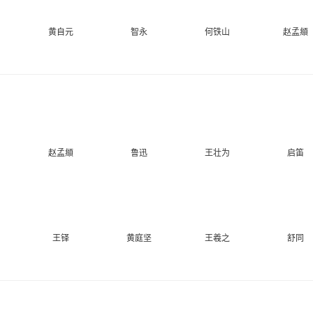
黄自元
智永
何铁山
赵孟頫
赵孟頫
鲁迅
王壮为
启笛
王铎
黄庭坚
王羲之
舒同