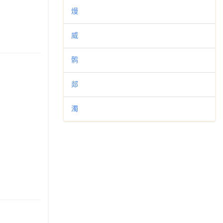
熳
威
鹘
郯
濁