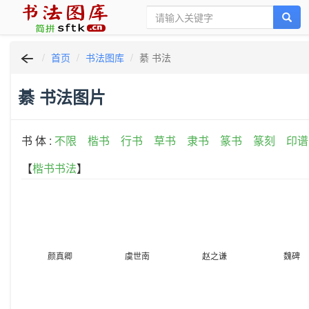
首页
书法图库
綦 书法
綦 书法图片
书 体 :
不限
楷书
行书
草书
隶书
篆书
篆刻
印谱
【
楷书书法
】
颜真卿
虞世南
赵之谦
魏碑