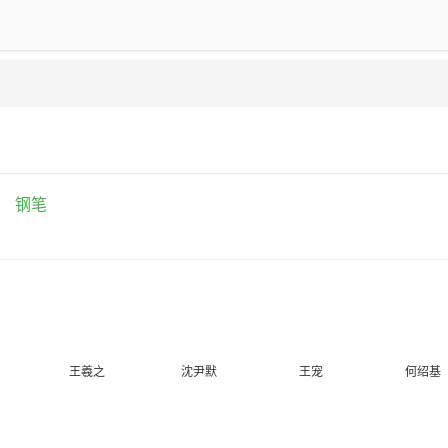
钢笔
王羲之
沈尹默
王宠
何绍基