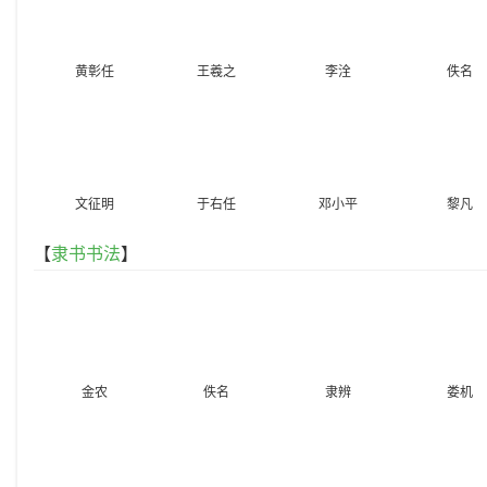
黄彰任
王羲之
李洤
佚名
文征明
于右任
邓小平
黎凡
【
隶书书法
】
金农
佚名
隶辨
娄机