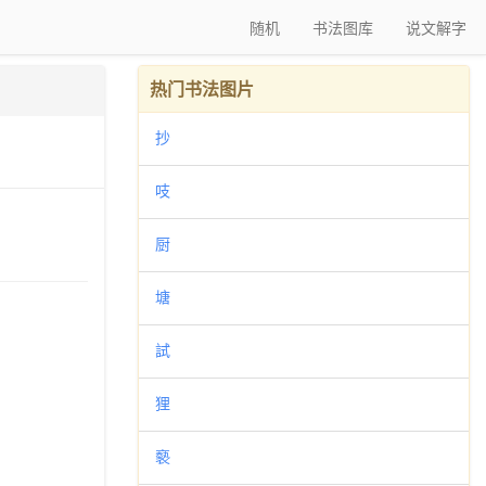
随机
书法图库
说文解字
热门书法图片
抄
吱
厨
塘
試
狸
褻