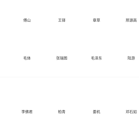
傅山
王铎
章草
邢源高
毛体
张瑞图
毛泽东
陆游
李佛君
柏青
娄机
邓石如