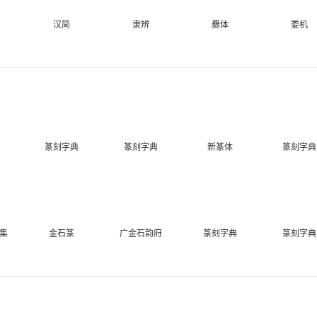
汉简
隶辨
爨体
娄机
篆刻字典
篆刻字典
新篆体
篆刻字典
集
金石篆
广金石韵府
篆刻字典
篆刻字典