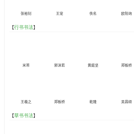
张裕钊
王宠
佚名
欧阳询
【
行书书法
】
米芾
郭沫若
黄庭坚
郑板桥
王羲之
郑板桥
乾隆
吴昌硕
【
草书书法
】