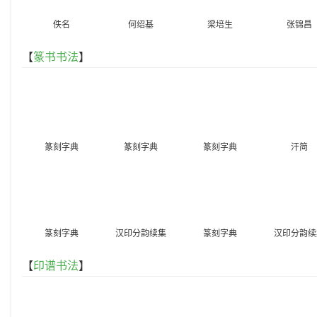
佚名
何绍基
梁培生
张锦昌
【
篆书书法
】
篆刻字典
篆刻字典
篆刻字典
汗简
篆刻字典
汉印分韵续集
篆刻字典
汉印分韵续
【
印谱书法
】