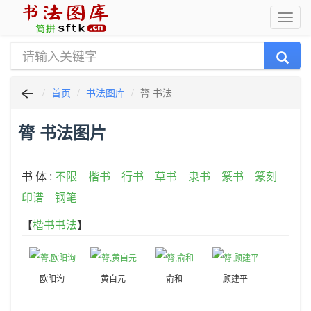
首页
书法图库
膂 书法
膂 书法图片
书 体 :
不限
楷书
行书
草书
隶书
篆书
篆刻
印谱
钢笔
【
楷书书法
】
欧阳询
黄自元
俞和
顾建平