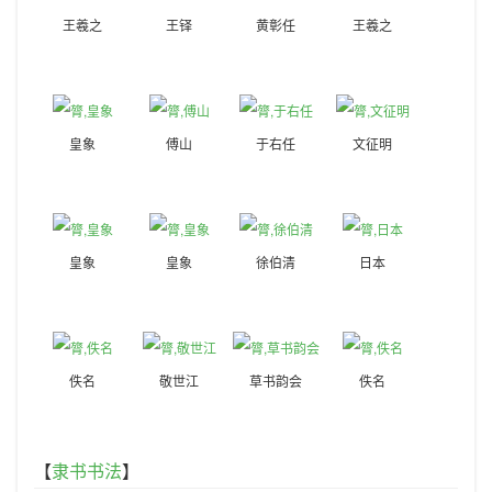
王羲之
王铎
黄彰任
王羲之
皇象
傅山
于右任
文征明
皇象
皇象
徐伯清
日本
佚名
敬世江
草书韵会
佚名
【
隶书书法
】