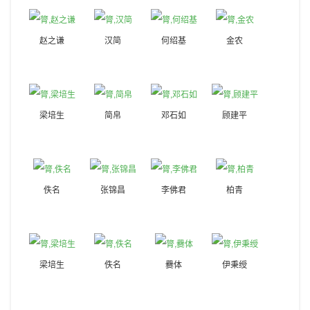
赵之谦
汉简
何绍基
金农
梁培生
简帛
邓石如
顾建平
佚名
张锦昌
李佛君
柏青
梁培生
佚名
爨体
伊秉绶