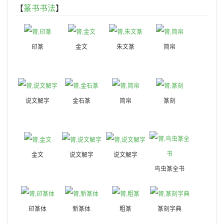
【
篆书书法
】
印篆
金文
朱文篆
简帛
说文解字
金石篆
简帛
篆刻
金文
说文解字
说文解字
鸟虫篆全书
印篆体
新篆体
粗篆
篆刻字典