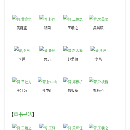
黄庭坚
舒同
王羲之
吴昌硕
李邕
鲁迅
赵孟頫
李邕
王壮为
孙中山
郑板桥
郑板桥
【
草书书法
】