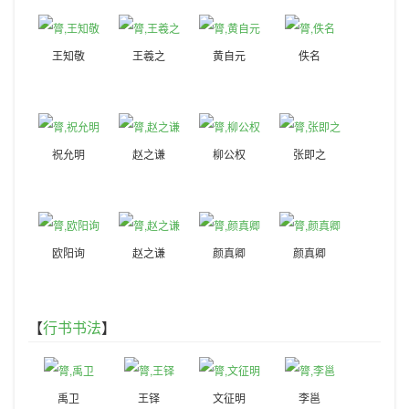
王知敬
王羲之
黄自元
佚名
祝允明
赵之谦
柳公权
张即之
欧阳询
赵之谦
颜真卿
颜真卿
【
行书书法
】
禹卫
王铎
文征明
李邕