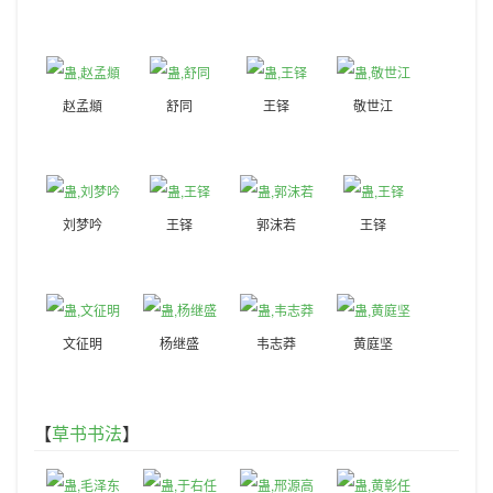
赵孟頫
舒同
王铎
敬世江
刘梦吟
王铎
郭沫若
王铎
文征明
杨继盛
韦志莽
黄庭坚
【
草书书法
】