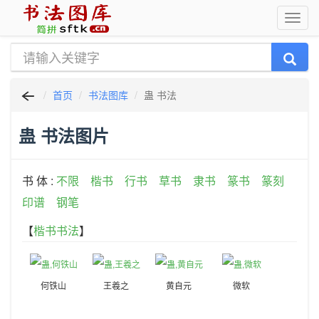
首页
书法图库
蛊 书法
蛊 书法图片
书 体 :
不限
楷书
行书
草书
隶书
篆书
篆刻
印谱
钢笔
【
楷书书法
】
何铁山
王羲之
黄自元
微软