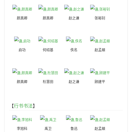
颜真卿
颜真卿
赵之谦
张裕钊
启功
何绍基
佚名
赵孟頫
颜真卿
杜慧田
赵之谦
顾建平
【
行书书法
】
李旭科
禹卫
鲁迅
赵孟頫