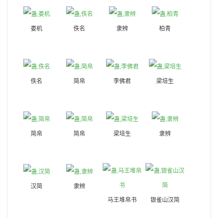
娄机
佚名
隶辨
柏青
佚名
简帛
李佛君
梁培生
简帛
简帛
梁培生
隶辨
汉简
隶辨
马王堆帛书
银雀山汉简