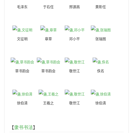
毛泽东
于右任
邢源高
黄彰任
文征明
章草
邓小平
张瑞图
草书韵会
草书韵会
敬世江
佚名
徐伯清
王羲之
敬世江
徐伯清
【
隶书书法
】