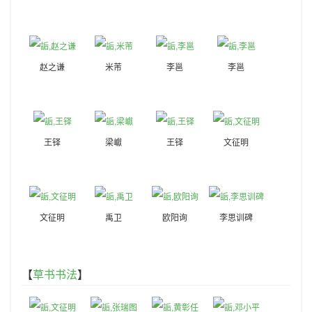
赵之谦
米芾
李邕
李邕
王铎
梁巘
王铎
文征明
文征明
禹卫
欧阳询
李思训碑
【
草书书法
】