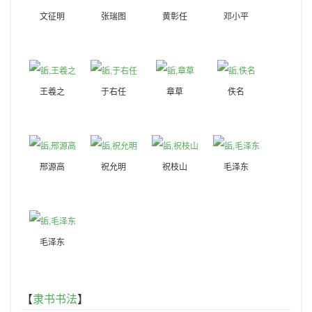
文征明
张瑞图
黄彰任
邓小平
王羲之
于右任
章草
佚名
邢源高
祝允明
祝枝山
毛泽东
毛泽东
【
隶书书法
】