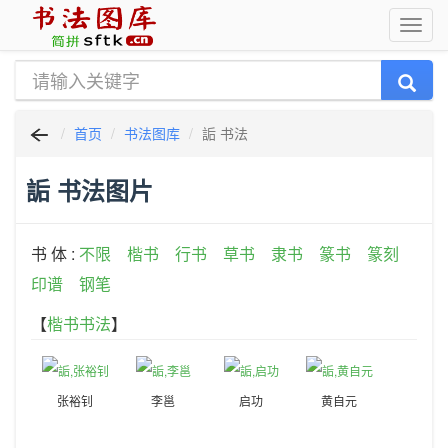
首页
书法图库
詬 书法
詬 书法图片
书 体 :
不限
楷书
行书
草书
隶书
篆书
篆刻
印谱
钢笔
【
楷书书法
】
张裕钊
李邕
启功
黄自元