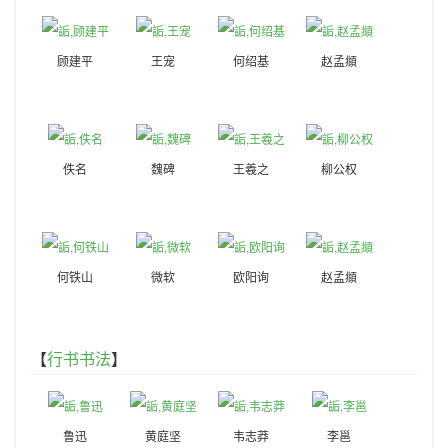
顾建平
王宠
何绍基
赵孟頫
佚名
魏碑
王羲之
柳公权
何铁山
微软
欧阳询
赵孟頫
【
行书书法
】
鲁迅
黄庭坚
韦志莽
李邕