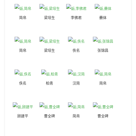
简帛
梁培生
李佛君
爨体
简帛
梁培生
佚名
张锦昌
佚名
柏青
汉简
简帛
顾建平
曹全碑
简帛
曹全碑