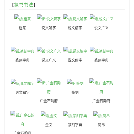
【
篆书书法
】
粗篆
说文解字
说文解字
说文广义
篆刻字典
说文广义
说文解字
篆刻字典
说文解字
篆刻
广金石韵府
广金石韵府
金文
篆刻字典
简帛
广金石韵府