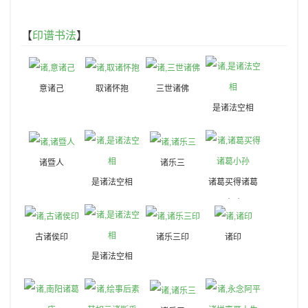
【
印谱书法
】
意诸己
取诸怀抱
三世诸佛
是诸法空相
诸暨人
诸乐三
是诸法空相
诸葛买得诸葛
小孙
古诸侯印
诸乐三印
诸印
是诸法空相