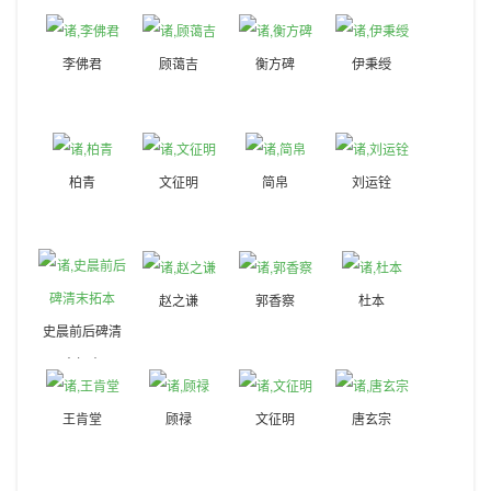
李佛君
顾蔼吉
衡方碑
伊秉绶
柏青
文征明
简帛
刘运铨
赵之谦
郭香察
杜本
史晨前后碑清
末拓本
王肯堂
顾禄
文征明
唐玄宗