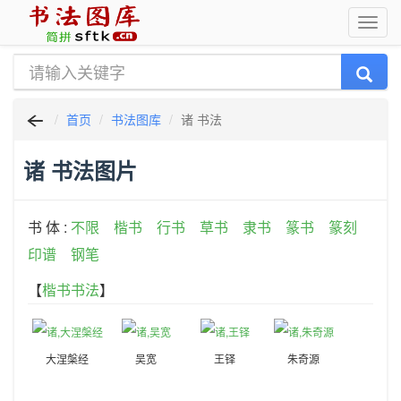
首页
书法图库
诸 书法
诸 书法图片
书 体 :
不限
楷书
行书
草书
隶书
篆书
篆刻
印谱
钢笔
【
楷书书法
】
大涅槃经
吴宽
王铎
朱奇源