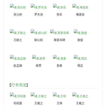
张元祯
罗天池
佚名
褚遂良
王献之
柳公权
等慈寺碑
敦煌
赵孟頫
柳贯
袁泰
揭汯
【
行书书法
】
何绍基
王羲之
王铎
王羲之