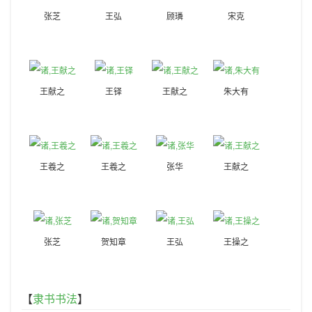
张芝
王弘
顾璘
宋克
王献之
王铎
王献之
朱大有
王羲之
王羲之
张华
王献之
张芝
贺知章
王弘
王操之
【
隶书书法
】