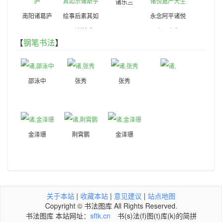
诸乐三
南阳诸葛庐
绘事后素其如
永念阿平诸悦
示诸斯乎
嘉严大生
【
钢笔书法
】
邵泳中
张秀
张秀
金泽珊
荆霄鹏
金泽珊
关于本站
|
收藏本站
|
意见建议
|
站点地图
Copyright © 书法图库 All Rights Reserved.
书法图库 本站网址：
sftk.cn
书(s)法(f)图(t)库(k)的简拼