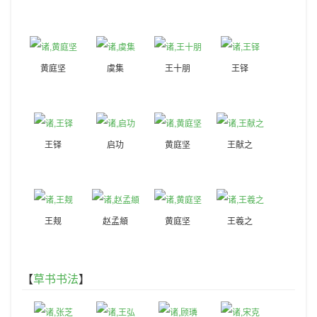
黄庭坚
虞集
王十朋
王铎
王铎
启功
黄庭坚
王献之
王觌
赵孟頫
黄庭坚
王羲之
【
草书书法
】