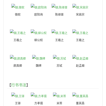
微软
欧阳询
陈绎曾
宋高宗
王羲之
柳公权
王羲之
王羲之
颜真卿
魏碑
苏轼
赵孟頫
【
行书书法
】
王铎
方孝孺
米芾
董其昌