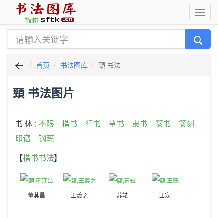
首页
书法图库
頸 书法
頸 书法图片
书 体 :
不限
楷书
行书
草书
隶书
篆书
篆刻
印谱
钢笔
【
楷书书法
】
董其昌
王羲之
苏轼
王宠