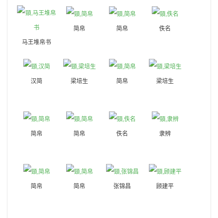
简帛
简帛
佚名
马王堆帛书
汉简
梁培生
简帛
梁培生
简帛
简帛
佚名
隶辨
简帛
简帛
张锦昌
顾建平