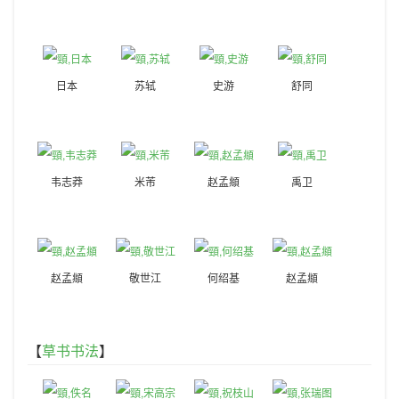
日本
苏轼
史游
舒同
韦志莽
米芾
赵孟頫
禹卫
赵孟頫
敬世江
何绍基
赵孟頫
【
草书书法
】