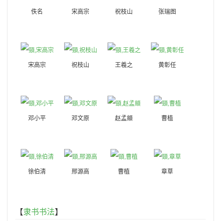
佚名
宋高宗
祝枝山
张瑞图
宋高宗
祝枝山
王羲之
黄彰任
邓小平
邓文原
赵孟頫
曹植
徐伯清
邢源高
曹植
章草
【
隶书书法
】