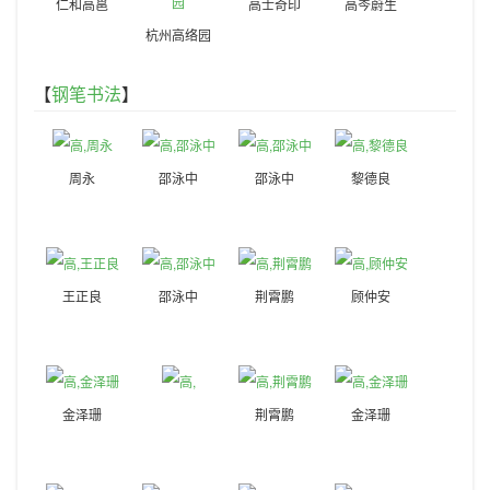
仁和高邕
高士奇印
高岑蔚生
杭州高络园
【
钢笔书法
】
周永
邵泳中
邵泳中
黎德良
王正良
邵泳中
荆霄鹏
顾仲安
金泽珊
荆霄鹏
金泽珊