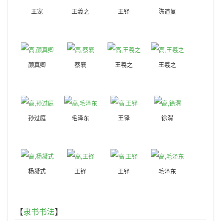
王宠
王羲之
王铎
陈道复
颜真卿
蔡襄
王羲之
王羲之
孙过庭
毛泽东
王铎
徐渭
杨凝式
王铎
王铎
毛泽东
【
隶书书法
】