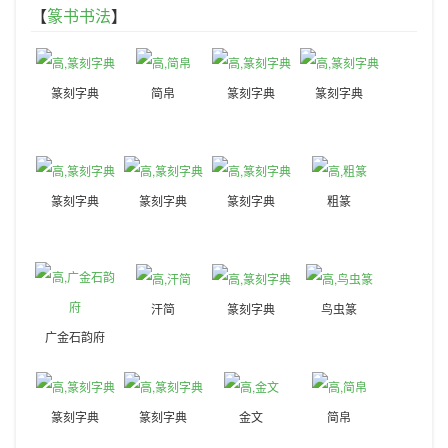
【
篆书书法
】
篆刻字典
简帛
篆刻字典
篆刻字典
篆刻字典
篆刻字典
篆刻字典
粗篆
汗简
篆刻字典
鸟虫篆
广金石韵府
篆刻字典
篆刻字典
金文
简帛