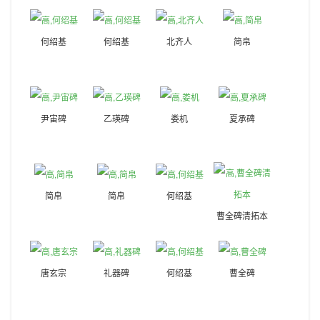
何绍基
何绍基
北齐人
简帛
尹宙碑
乙瑛碑
娄机
夏承碑
简帛
简帛
何绍基
曹全碑清拓本
唐玄宗
礼器碑
何绍基
曹全碑