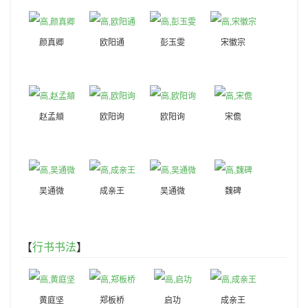
颜真卿
欧阳通
彭玉雯
宋徽宗
赵孟頫
欧阳询
欧阳询
宋儋
吴通微
成亲王
吴通微
魏碑
【
行书书法
】
黄庭坚
郑板桥
启功
成亲王