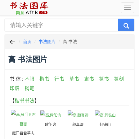
首页
书法图库
高 书法
高 书法图片
书 体 :
不限
楷书
行书
草书
隶书
篆书
篆刻
印谱
钢笔
【
楷书书法
】
欧阳询
颜真卿
何铁山
雁门县君墓志