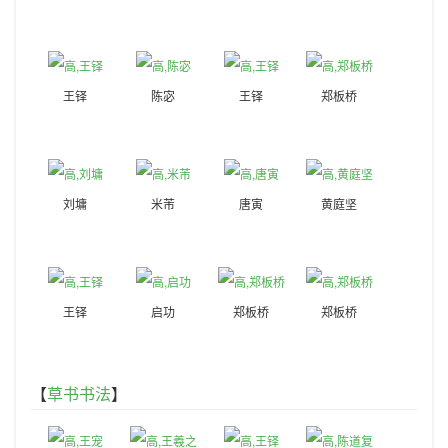
王铎
陈宓
王铎
郑板桥
刘墉
米芾
唐寅
黄庭坚
王铎
启功
郑板桥
郑板桥
【
草书书法
】