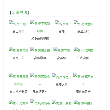
【
印谱书法
】
高士奇印
高翔
高显之印
吴下高简印信
高宽囗印
高振霄印
高其佩
仁和高雨
高翔之印
高天滚滚寒流
孤高绣衣人
岐黄高弟子
急