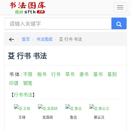
首页
书法图库
芟 行书 书法
芟 行书 书法
书 体 :
不限
楷书
行书
草书
隶书
篆书
篆刻
印谱
钢笔
【
行书书法
】
王铎
吴昌硕
鲁迅
蔡云汉