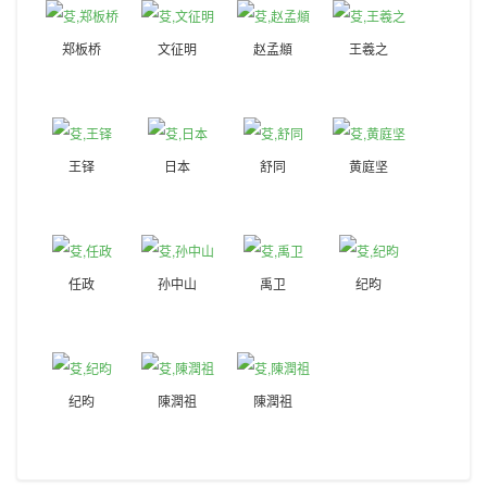
郑板桥
文征明
赵孟頫
王羲之
王铎
日本
舒同
黄庭坚
任政
孙中山
禹卫
纪昀
纪昀
陳潤祖
陳潤祖