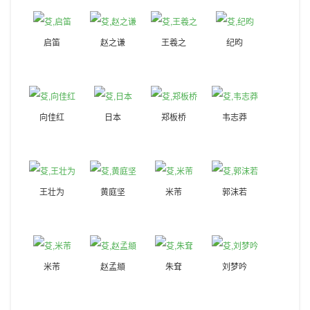
启笛
赵之谦
王羲之
纪昀
向佳红
日本
郑板桥
韦志莽
王壮为
黄庭坚
米芾
郭沫若
米芾
赵孟頫
朱耷
刘梦吟