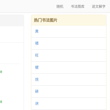
随机
书法图库
说文解字
热门书法图片
異
積
旺
楗
烷
耕
谀