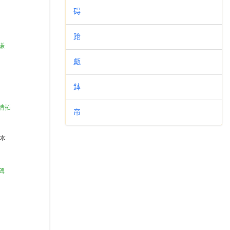
碍
跄
甗
鉢
帘
本