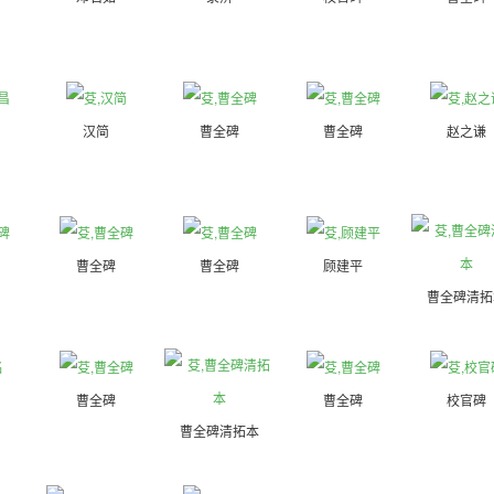
汉简
曹全碑
曹全碑
赵之谦
曹全碑
曹全碑
顾建平
曹全碑清拓
曹全碑
曹全碑
校官碑
曹全碑清拓本