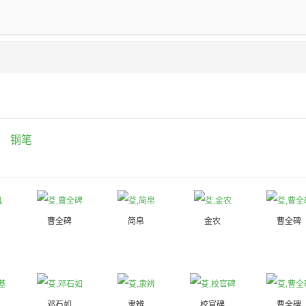
钢笔
曹全碑
简帛
金农
曹全碑
邓石如
隶辨
校官碑
曹全碑