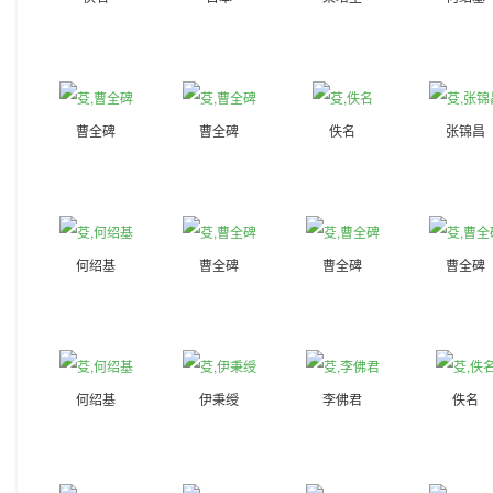
曹全碑
曹全碑
佚名
张锦昌
何绍基
曹全碑
曹全碑
曹全碑
何绍基
伊秉绶
李佛君
佚名