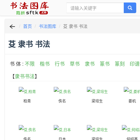
首页
书法图库
芟 隶书 书法
芟 隶书 书法
书 体 :
不限
楷书
行书
草书
隶书
篆书
篆刻
印谱
【
隶书书法
】
柏青
佚名
梁培生
娄机
佚名
日本
梁培生
何绍基